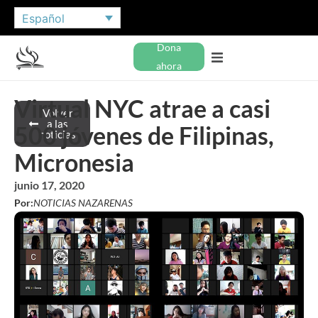
Español
Dona
ahora
Virtual NYC atrae a casi
Volver
a las
500 jóvenes de Filipinas,
noticias
Micronesia
junio 17, 2020
Por:
NOTICIAS NAZARENAS