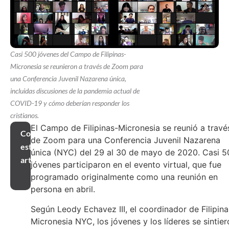
Casi 500 jóvenes del Campo de Filipinas-
Micronesia se reunieron a través de Zoom para
una Conferencia Juvenil Nazarena única,
incluidas discusiones de la pandemia actual de
COVID-19 y cómo deberían responder los
cristianos.
El Campo de Filipinas-Micronesia se reunió a travé
Compartir
de Zoom para una Conferencia Juvenil Nazarena
este
única (NYC) del 29 al 30 de mayo de 2020. Casi 5
artículo
jóvenes participaron en el evento virtual, que fue
programado originalmente como una reunión en
persona en abril.
Según Leody Echavez III, el coordinador de Filipina
Micronesia NYC, los jóvenes y los líderes se sintie