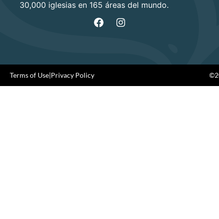
30,000 iglesias en 165 áreas del mundo.
Terms of Use
|
Privacy Policy
©20