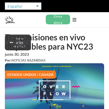
Español
Dona
ahora
Transmisiones en vivo
Volver
a las
disponibles para NYC23
noticias
junio 30, 2023
Por:
NOTICIAS NAZARENAS
ESTADOS UNIDOS / CANADÁ