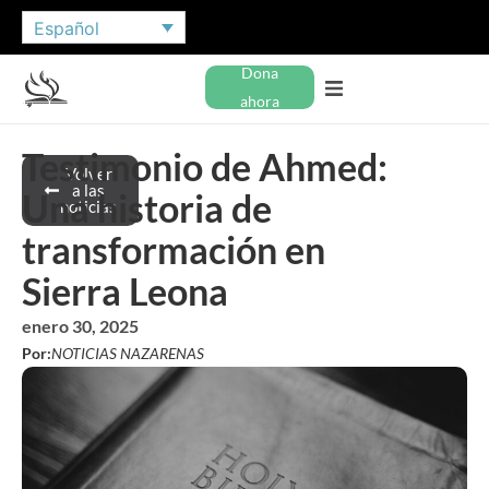
Español
Dona
ahora
Testimonio de Ahmed:
Volver
a las
Una historia de
noticias
transformación en
Sierra Leona
enero 30, 2025
Por:
NOTICIAS NAZARENAS