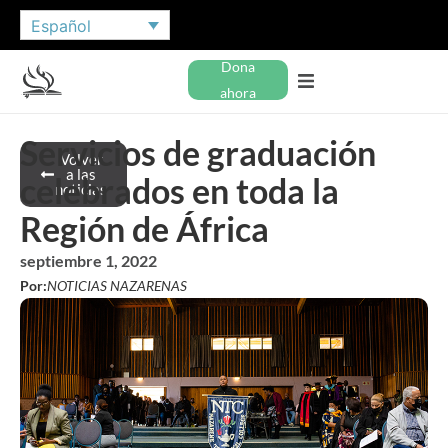
Español
Dona
ahora
Servicios de graduación
Volver
a las
celebrados en toda la
noticias
Región de África
septiembre 1, 2022
Por:
NOTICIAS NAZARENAS