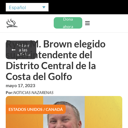
Español
Dona
ahora
Ryan M. Brown elegido
Volver
a las
superintendente del
noticias
Distrito Central de la
Costa del Golfo
mayo 17, 2023
Por:
NOTICIAS NAZARENAS
ESTADOS UNIDOS / CANADÁ