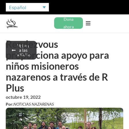
Español
Dona
ahora
Rendezvous
Volver
a las
proporciona apoyo para
noticias
niños misioneros
nazarenos a través de R
Plus
octubre 19, 2022
Por:
NOTICIAS NAZARENAS