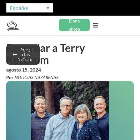
Español
Dona
ahora
Recordar a Terry
Volver
a las
Ketchum
noticias
agosto 15, 2024
Por:
NOTICIAS NAZARENAS