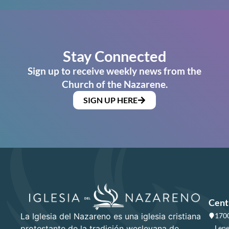
Stay Connected
Sign up to receive weekly news from the
Church of the Nazarene.
SIGN UP HERE
Cent
La Iglesia del Nazareno es una iglesia cristiana
1700
protestante de la tradición wesleyana de
Lene