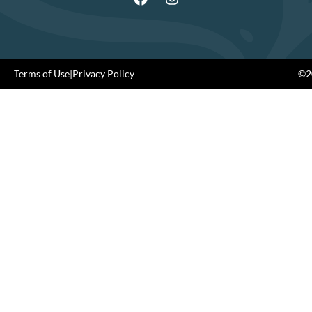
Terms of Use
|
Privacy Policy
©20