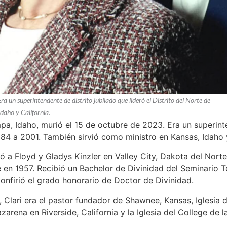
 un superintendente de distrito jubilado que lideró el Distrito del Norte de
daho y California.
a, Idaho, murió el 15 de octubre de 2023. Era un superinten
84 a 2001. También sirvió como ministro en Kansas, Idaho y
ió a Floyd y Gladys Kinzler en Valley City, Dakota del Nor
en 1957. Recibió un Bachelor de Divinidad del Seminario T
nfirió el grado honorario de Doctor de Divinidad.
 Clari era el pastor fundador de Shawnee, Kansas, Iglesia de
zarena en Riverside, California y la Iglesia del College de