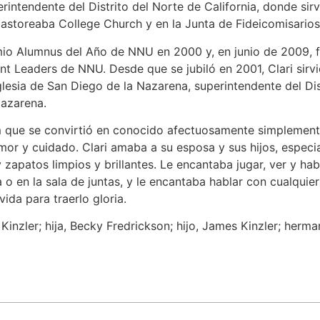
rintendente del Distrito del Norte de California, donde sirvi
storeaba College Church y en la Junta de Fideicomisarios 
io Alumnus del Año de NNU en 2000 y, en junio de 2009, f
t Leaders de NNU. Desde que se jubiló en 2001, Clari sirvió 
lesia de San Diego de la Nazarena, superintendente del Di
Nazarena.
em que se convirtió en conocido afectuosamente simplement
or y cuidado. Clari amaba a su esposa y sus hijos, especi
apatos limpios y brillantes. Le encantaba jugar, ver y ha
ía o en la sala de juntas, y le encantaba hablar con cualqui
vida para traerlo gloria.
inzler; hija, Becky Fredrickson; hijo, James Kinzler; herman