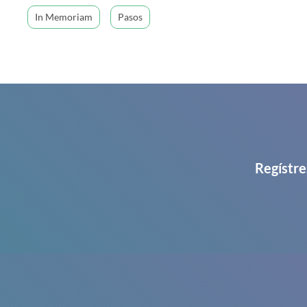
In Memoriam
Pasos
Regístre