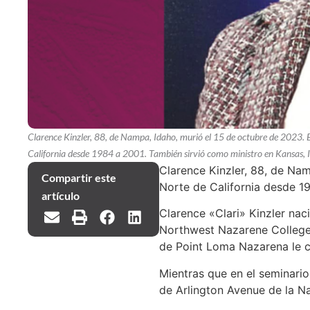
Clarence Kinzler, 88, de Nampa, Idaho, murió el 15 de octubre de 2023. Era
California desde 1984 a 2001. También sirvió como ministro en Kansas, I
Clarence Kinzler, 88, de Namp
Compartir este
Norte de California desde 19
artículo
Clarence «Clari» Kinzler nac
Northwest Nazarene College 
de Point Loma Nazarena le co
Mientras que en el seminario,
de Arlington Avenue de la Na