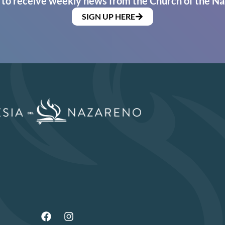
 to receive weekly news from the Church of the Na
SIGN UP HERE