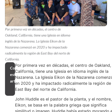
Por primera vez en décadas, el centro de
Oakland, California, tiene una Iglesia en idioma
inglés de la Nazarena. La Iglesia Eikon de la
Nazarena comenzó en 2020 y ha impactado
radicalmente la región de East Bay del norte de
California.
Por primera vez en décadas, el centro de Oakland,
Compartir
California, tiene una Iglesia en idioma inglés de la
este
Nazarena. La Iglesia Eikon de la Nazarena comenz
artículo
en 2020 y ha impactado radicalmente la región de
East Bay del norte de California.
John Huddle es el pastor de la planta, y el nombre,
Eikon, se basa en la palabra griega que significa
similitud o imagen. Huddle había estado morando 