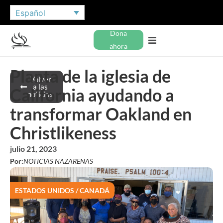
Español
Dona
ahora
Planta de la iglesia de
Volver
a las
California ayudando a
noticias
transformar Oakland en
Christlikeness
julio 21, 2023
Por:
NOTICIAS NAZARENAS
ESTADOS UNIDOS / CANADÁ