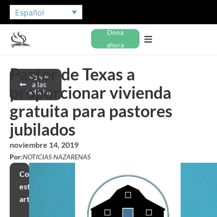
Español
Dona
ahora
Pastor de Texas a
Volver
a las
proporcionar vivienda
noticias
gratuita para pastores
jubilados
noviembre 14, 2019
Por:
NOTICIAS NAZARENAS
Compartir
este
artículo