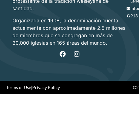
protestante de la tradición wesleyana de
Lene
santidad.
info
913
Organizada en 1908, la denominación cuenta
actualmente con aproximadamente 2.5 millones
de miembros que se congregan en más de
30,000 iglesias en 165 áreas del mundo.
Terms of Use
|
Privacy Policy
©20