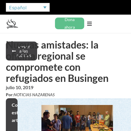
Español
Dona
ahora
Nuevas amistades: la
Volver
a las
oficina regional se
noticias
compromete con
refugiados en Busingen
julio 10, 2019
Por:
NOTICIAS NAZARENAS
Compartir
este
artículo