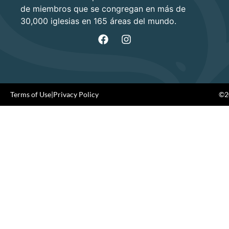
de miembros que se congregan en más de
30,000 iglesias en 165 áreas del mundo.
Terms of Use
|
Privacy Policy
©20