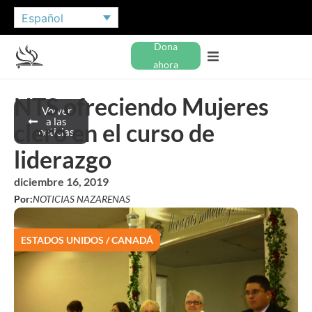
Español
Dona
ahora
NTS ofreciendo Mujeres
Volver
a las
clero en el curso de
noticias
liderazgo
diciembre 16, 2019
Por:
NOTICIAS NAZARENAS
ESTADOS UNIDOS / CANADÁ