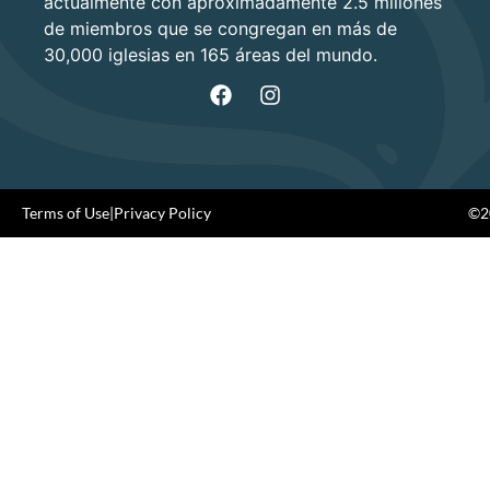
actualmente con aproximadamente 2.5 millones
de miembros que se congregan en más de
30,000 iglesias en 165 áreas del mundo.
Terms of Use
|
Privacy Policy
©20