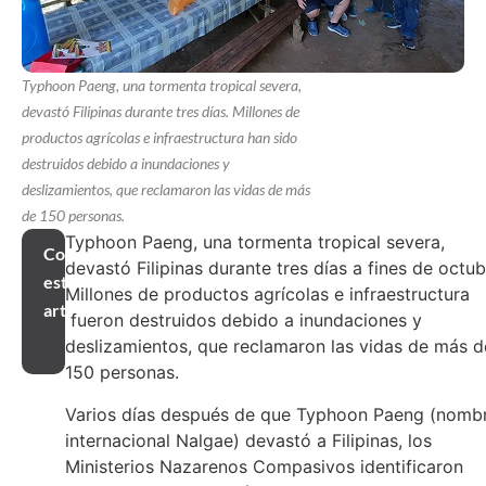
Typhoon Paeng, una tormenta tropical severa,
devastó Filipinas durante tres días. Millones de
productos agrícolas e infraestructura han sido
destruidos debido a inundaciones y
deslizamientos, que reclamaron las vidas de más
de 150 personas.
Typhoon Paeng, una tormenta tropical severa,
Compartir
devastó Filipinas durante tres días a fines de octub
este
Millones de productos agrícolas e infraestructura
artículo
fueron destruidos debido a inundaciones y
deslizamientos, que reclamaron las vidas de más d
150 personas.
Varios días después de que Typhoon Paeng (nomb
internacional Nalgae) devastó a Filipinas, los
Ministerios Nazarenos Compasivos identificaron