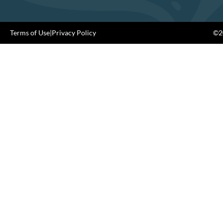
Terms of Use
|
Privacy Policy
©20