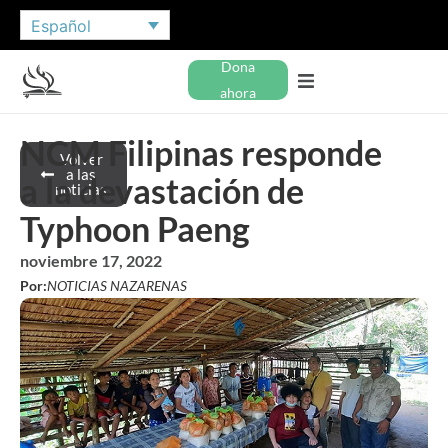
Español
Dona
ahora
NCM Filipinas responde
Volver
a las
a la devastación de
noticias
Typhoon Paeng
noviembre 17, 2022
Por:
NOTICIAS NAZARENAS