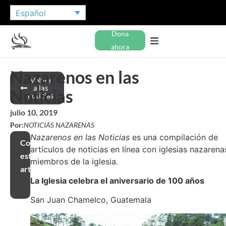
Español
Dona
ahora
Nazarenos en las
Volver
a las
Noticias
noticias
julio 10, 2019
Por:
NOTICIAS NAZARENAS
Nazarenos en las Noticias
es una compilación de
Compartir
artículos de noticias en línea con iglesias nazarena
este
miembros de la iglesia.
artículo
La Iglesia celebra el aniversario de 100 años
San Juan Chamelco, Guatemala