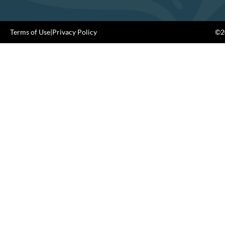
Terms of Use
|
Privacy Policy
©20