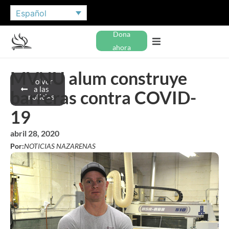
Español
Dona
ahora
MVNU alum construye
Volver
a las
barreras contra COVID-
noticias
19
abril 28, 2020
Por:
NOTICIAS NAZARENAS