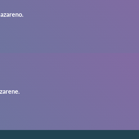
Nazareno.
zarene.