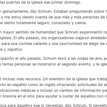
as puertas de la iglesia ese primer domingo.
n genuinamente, dijo Schrum. Estaban preguntando sobre m
 me estoy dando cuenta de que más y más personas de la ig
me siento totalmente seguro, consolado y calma.
n mayor sentido de humanidad que Schrum experimentó han
glesia. El año pasado, los organizadores viajaron alrededor
sia para una comida caliente y una oportunidad de elegir de 
as y zapatos.
pación el año pasado, Schrum llevó a las ondas de aire, pr
s tantas personas se mostraron al segundo evento, y la igles
yó incluso más recursos. Un miembro de la iglesia que trab
nto en español como en inglés ofreciendo solicitudes de se
plicaciones médicas e incluso un cambio de información para
 licencia en el sitio para ayudar a cuidar de aquellos con
ica para aquellos que lo necesitan, dijo Schrum. Si necesi