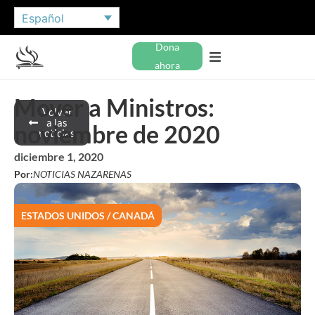
Español
Dona
ahora
Mover a Ministros:
Volver
a las
noviembre de 2020
noticias
diciembre 1, 2020
Por:
NOTICIAS NAZARENAS
ESTADOS UNIDOS / CANADÁ