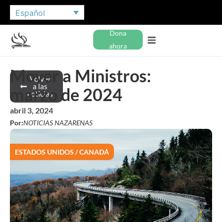
Español
Dona
ahora
Mover a Ministros:
Volver
a las
marzo de 2024
noticias
abril 3, 2024
Por:
NOTICIAS NAZARENAS
ESTADOS UNIDOS / CANADÁ