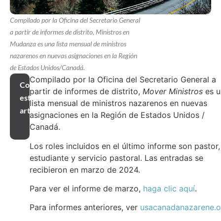
Compilado por la Oficina del Secretario General
a partir de informes de distrito, Ministros en
Mudanza es una lista mensual de ministros
nazarenos en nuevas asignaciones en la Región
de Estados Unidos/Canadá.
Compilado por la Oficina del Secretario General a
Compartir
partir de informes de distrito,
Mover Ministros
es u
este
lista mensual de ministros nazarenos en nuevas
artículo
asignaciones en la Región de Estados Unidos /
Canadá.
Los roles incluidos en el último informe son pastor,
estudiante y servicio pastoral. Las entradas se
recibieron en marzo de 2024.
Para ver el informe de marzo,
haga clic aquí
.
Para informes anteriores, ver
usacanadanazarene.o