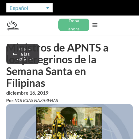
Español
Dona
ahora
Ministros de APNTS a
Volver
a las
los peregrinos de la
noticias
Semana Santa en
Filipinas
diciembre 16, 2019
Por:
NOTICIAS NAZARENAS