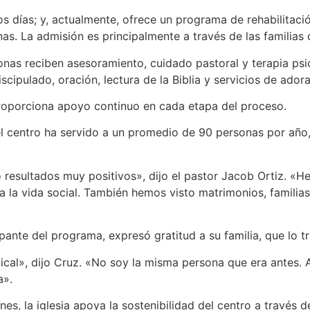
os días; y, actualmente, ofrece un programa de rehabilita
as. La admisión es principalmente a través de las familias
onas reciben asesoramiento, cuidado pastoral y terapia ps
scipulado, oración, lectura de la Biblia y servicios de adora
roporciona apoyo continuo en cada etapa del proceso.
 el centro ha servido a un promedio de 90 personas por añ
 resultados muy positivos», dijo el pastor Jacob Ortiz. «H
a la vida social. También hemos visto matrimonios, familias
ante del programa, expresó gratitud a su familia, que lo tra
ical», dijo Cruz. «No soy la misma persona que era antes. A
a».
s, la iglesia apoya la sostenibilidad del centro a través d