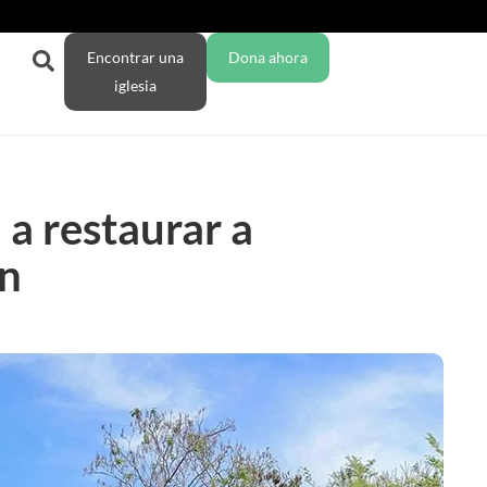
Encontrar una
Dona ahora
iglesia
a restaurar a
ón