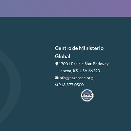
Centro de Ministerio
Global
17001 Prairie Star Parkway
Lenexa, KS, USA 66220
info@nazarene.org
913.577.0500