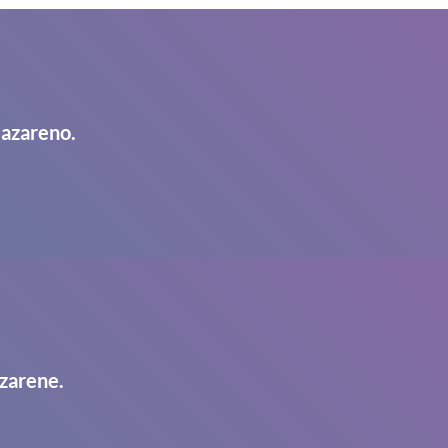
Nazareno.
zarene.