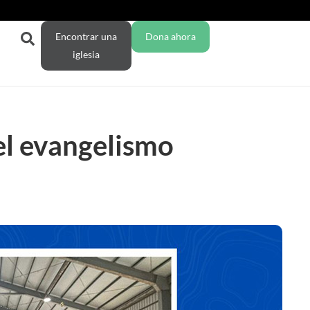
Encontrar una
Dona ahora
iglesia
el evangelismo