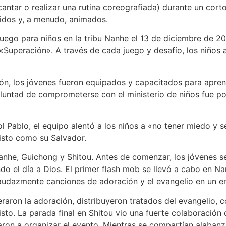
cantar o realizar una rutina coreografiada) durante un cort
idos y, a menudo, animados.
juego para niños en la tribu Nanhe el 13 de diciembre de 
«Superación». A través de cada juego y desafío, los niños 
ón, los jóvenes fueron equipados y capacitados para aprend
voluntad de comprometerse con el ministerio de niños fue p
l Pablo, el equipo alentó a los niños a «no tener miedo y s
isto como su Salvador.
anhe, Guichong y Shitou. Antes de comenzar, los jóvenes se r
ndo el día a Dios. El primer flash mob se llevó a cabo en N
udazmente canciones de adoración y el evangelio en un ent
eraron la adoración, distribuyeron tratados del evangelio,
to. La parada final en Shitou vio una fuerte colaboración de
aron a organizar el evento. Mientras se compartían alaban