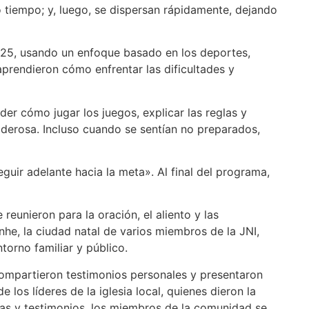
o tiempo; y, luego, se dispersan rápidamente, dejando
2025, usando un enfoque basado en los deportes,
aprendieron cómo enfrentar las dificultades y
er cómo jugar los juegos, explicar las reglas y
oderosa. Incluso cuando se sentían no preparados,
eguir adelante hacia la meta». Al final del programa,
eunieron para la oración, el aliento y las
anhe, la ciudad natal de varios miembros de la JNI,
orno familiar y público.
 compartieron testimonios personales y presentaron
 los líderes de la iglesia local, quienes dieron la
zas y testimonios, los miembros de la comunidad se