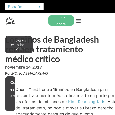
Español
Dona
ahora
Los niños de Bangladesh
Volver
a las
reciben tratamiento
noticias
médico crítico
noviembre 14, 2019
Por:
NOTICIAS NAZARENAS
Compartir
este
Chumi * está entre 19 niños en Bangladesh para
recibir tratamiento médico financiado en parte por
artículo
las ofertas de misiones de
Kids Reaching Kids
. Ant
del tratamiento, no podía mover su brazo derecho
adecuadamente después de que quemó