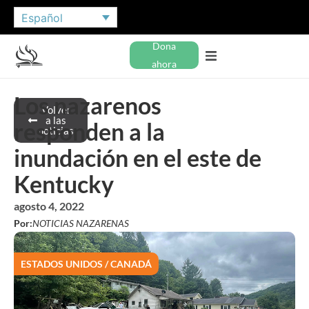
Español
Dona
ahora
Los nazarenos
Volver
a las
responden a la
noticias
inundación en el este de
Kentucky
agosto 4, 2022
Por:
NOTICIAS NAZARENAS
ESTADOS UNIDOS / CANADÁ