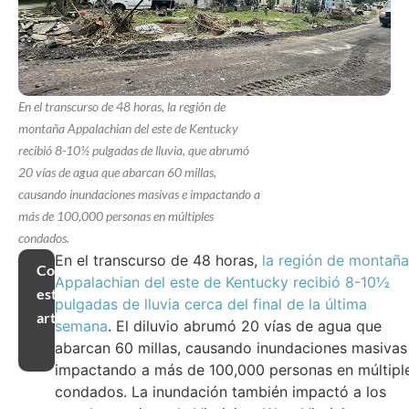
En el transcurso de 48 horas, la región de
montaña Appalachian del este de Kentucky
recibió 8-10½ pulgadas de lluvia, que abrumó
20 vías de agua que abarcan 60 millas,
causando inundaciones masivas e impactando a
más de 100,000 personas en múltiples
condados.
En el transcurso de 48 horas,
la región de montaña
Compartir
Appalachian del este de Kentucky recibió 8-10½
este
pulgadas de lluvia cerca del final de la última
artículo
semana
. El diluvio abrumó 20 vías de agua que
abarcan 60 millas, causando inundaciones masivas
impactando a más de 100,000 personas en múltipl
condados. La inundación también impactó a los