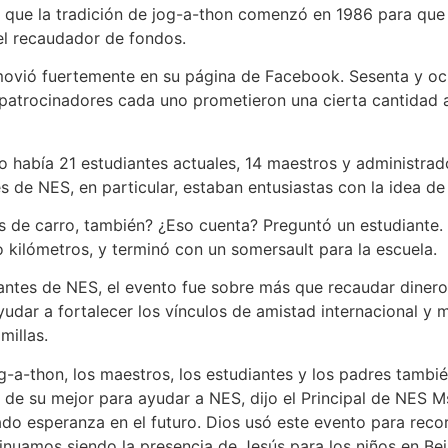
e que la tradición de jog-a-thon comenzó en 1986 para que 
el recaudador de fondos.
movió fuertemente en su página de Facebook. Sesenta y oc
 patrocinadores cada uno prometieron una cierta cantidad 
no había 21 estudiantes actuales, 14 maestros y administrad
s de NES, en particular, estaban entusiastas con la idea de
s de carro, también? ¿Eso cuenta? Preguntó un estudiante.
o kilómetros, y terminó con un somersault para la escuela.
iantes de NES, el evento fue sobre más que recaudar dinero
yudar a fortalecer los vínculos de amistad internacional y
millas.
og-a-thon, los maestros, los estudiantes y los padres tam
de su mejor para ayudar a NES, dijo el Principal de NES M
do esperanza en el futuro. Dios usó este evento para reco
nuamos siendo la presencia de Jesús para los niños en Bei