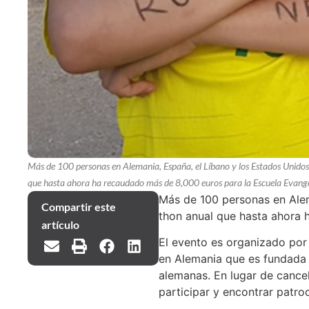
Más de 100 personas en Alemania, España, el Líbano y los Estados Unidos 
que hasta ahora ha recaudado más de 8,000 euros para la Escuela Evangé
Más de 100 personas en Alema
Compartir este
thon anual que hasta ahora 
artículo
El evento es organizado por 
en Alemania que es fundada 
alemanas. En lugar de cancela
participar y encontrar patro