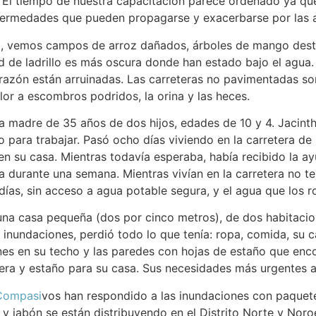
 El tiempo de nuestra capacitación parece ordenado ya que
fermedades que pueden propagarse y exacerbarse por las 
a, vemos campos de arroz dañados, árboles de mango destr
ed de ladrillo es más oscura donde han estado bajo el agua.
razón están arruinadas. Las carreteras no pavimentadas so
or a escombros podridos, la orina y las heces.
a madre de 35 años de dos hijos, edades de 10 y 4. Jacint
 para trabajar. Pasó ocho días viviendo en la carretera de 
en su casa. Mientras todavía esperaba, había recibido la ay
 durante una semana. Mientras vivían en la carretera no te
días, sin acceso a agua potable segura, y el agua que los 
 una casa pequeña (dos por cinco metros), de dos habitaci
 inundaciones, perdió todo lo que tenía: ropa, comida, su 
es en su techo y las paredes con hojas de estaño que encon
ra y estaño para su casa. Sus necesidades más urgentes ah
 Compasi
vos han respondido a las inundaciones con paquete
te y jabón se están distribuyendo en el Distrito Norte y N