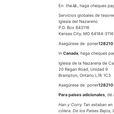
En the
.U.
, haga cheques pag
Servicios globales de tesore
Iglesia del Nazareno
P.O. Box 843116
Kansas City, MO 64184-3116
Asegúrese de poner
12821
In
Canada
, haga cheques pag
Iglesia de la Nazarena de C
20 Regan Road, Unidad 9
Brampton, Ontario L7A 1C3
Asegúrese de poner
12821
Para países adicionales
, dé
Han y Corry Tan estaban en
cólera. De los Países Bajos,