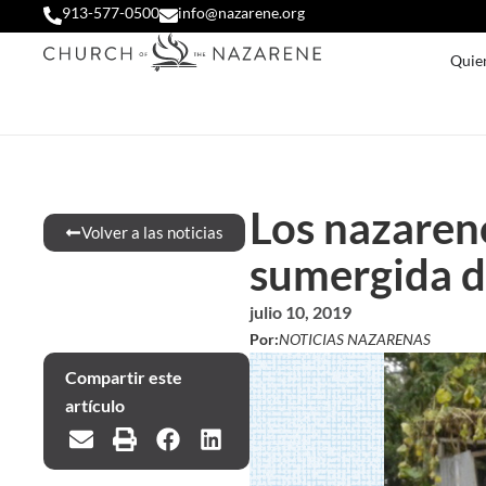
913-577-0500
info@nazarene.org
Quie
Los nazareno
Volver a las noticias
sumergida d
julio 10, 2019
Por:
NOTICIAS NAZARENAS
Compartir este
artículo