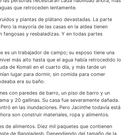
 las personas necesitarán cada habilidad ahora, más
aguas que retroceden lentamente.
uidos y plantas de plátano devastadas. La parte
 Pero la mayoría de las casas en la aldea tienen
n fangosas y resbaladizas. Y en todas partes
he es un trabajador de campo; su esposo tiene una
nivel más alto hasta que el agua había retrocedido lo
uda de Komali en el cuarto día, y más tarde un
nían lugar para dormir, sin comida para comer
rodeaba era su baño.
ones con paredes de barro, un piso de barro y un
cama y 20 gallinas. Su casa fue severamente dañada.
tró en las inundaciones. Pero Jacinthe todavía está
ora son construir materiales, ropa y alimentos.
s de alimentos. Diez mil paquetes que contienen
oroeste de Bangladesh. Dependiendo del tamaño de la