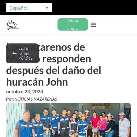
Español
Dona
ahora
Los nazarenos de
Volver
a las
México responden
noticias
después del daño del
huracán John
octubre 24, 2024
Por:
NOTICIAS NAZARENAS