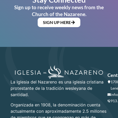
Sign up to receive weekly news from the
Church of the Nazarene.
SIGN UP HERE
Cent
La Iglesia del Nazareno es una iglesia cristiana
1700
protestante de la tradición wesleyana de
Lene
santidad.
info
913
Organizada en 1908, la denominación cuenta
actualmente con aproximadamente 2.5 millones
de miembros que se congregan en más de