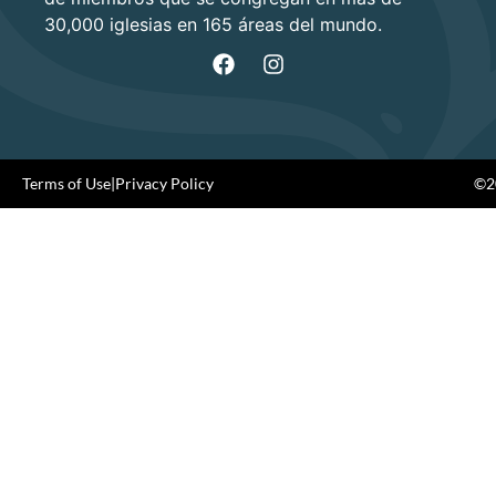
30,000 iglesias en 165 áreas del mundo.
Terms of Use
|
Privacy Policy
©20