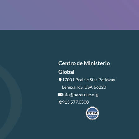
Centro de Ministerio
Global
17001 Prairie Star Parkway
Lenexa, KS, USA 66220
info@nazarene.org
913.577.0500