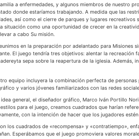
amilia a enfermedades, y algunos miembros de nuestro pr
stado donde estaríamos trabajando. A medida que las restri
dades, así como el cierre de parques y lugares recreativos
la situación como una oportunidad de crecer en la creativ
llevar a cabo Su misión.
eunimos en la preparación por adelantado para Misiones si
sante. El juego tendría tres objetivos: alentar la recreación 
dereyta sepa sobre la reapertura de la iglesia. Además, i
ro equipo incluyera la combinación perfecta de personas p
áfico y varios jóvenes familiarizados con las redes social
dea general, el diseñador gráfico, Marco Iván Portillo Nor
stilos para el juego, creamos cuadrados que harían referenc
mente, con la intención de hacer que los jugadores estén i
ron los cuadrados de «recompensa» y «contratiempo», enf
añan. Esperábamos que el juego promoviera valores morales