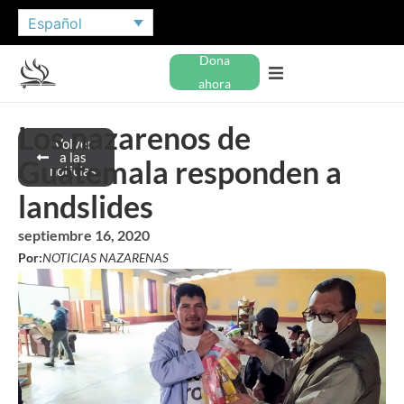
Español
Dona
ahora
Los nazarenos de
Volver
a las
Guatemala responden a
noticias
landslides
septiembre 16, 2020
Por:
NOTICIAS NAZARENAS