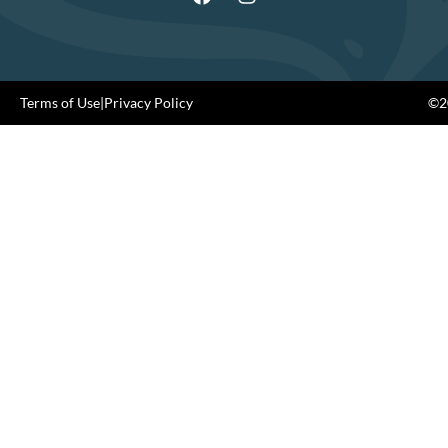
Terms of Use
|
Privacy Policy
©20