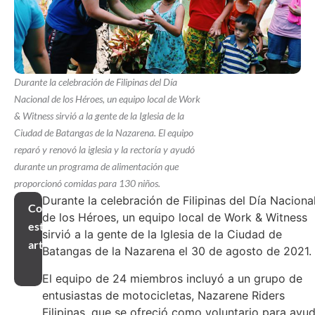
Durante la celebración de Filipinas del Día
Nacional de los Héroes, un equipo local de Work
& Witness sirvió a la gente de la Iglesia de la
Ciudad de Batangas de la Nazarena. El equipo
reparó y renovó la iglesia y la rectoría y ayudó
durante un programa de alimentación que
proporcionó comidas para 130 niños.
Durante la celebración de Filipinas del Día Naciona
Compartir
de los Héroes, un equipo local de Work & Witness
este
sirvió a la gente de la Iglesia de la Ciudad de
artículo
Batangas de la Nazarena el 30 de agosto de 2021.
El equipo de 24 miembros incluyó a un grupo de
entusiastas de motocicletas, Nazarene Riders
Filipinas, que se ofreció como voluntario para ayu