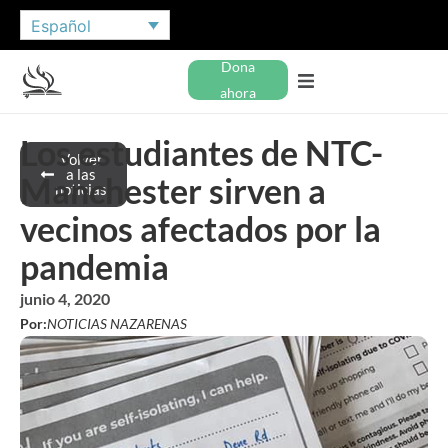
Español
Dona
ahora
Los estudiantes de NTC-
Volver
a las
Manchester sirven a
noticias
vecinos afectados por la
pandemia
junio 4, 2020
Por:
NOTICIAS NAZARENAS