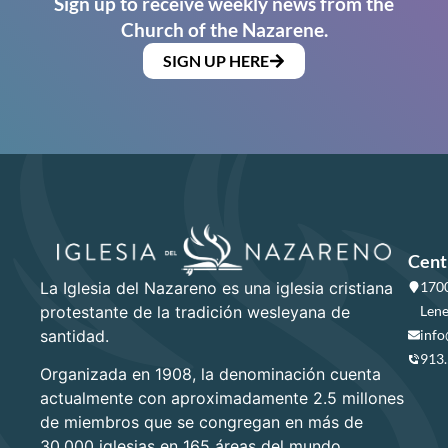
Sign up to receive weekly news from the
Church of the Nazarene.
SIGN UP HERE
Cent
La Iglesia del Nazareno es una iglesia cristiana
1700
protestante de la tradición wesleyana de
Lene
santidad.
info
913
Organizada en 1908, la denominación cuenta
actualmente con aproximadamente 2.5 millones
de miembros que se congregan en más de
30,000 iglesias en 165 áreas del mundo.