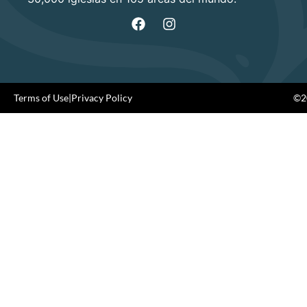
Terms of Use
|
Privacy Policy
©20