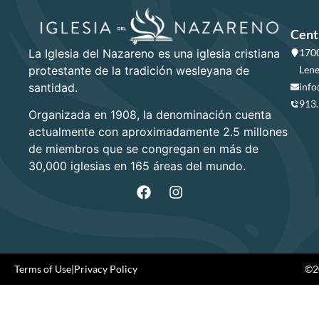
Cent
La Iglesia del Nazareno es una iglesia cristiana
1700
protestante de la tradición wesleyana de
Lene
santidad.
info
913
Organizada en 1908, la denominación cuenta
actualmente con aproximadamente 2.5 millones
de miembros que se congregan en más de
30,000 iglesias en 165 áreas del mundo.
Terms of Use
|
Privacy Policy
©20