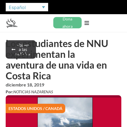
Español
Dona
ahora
Los estudiantes de NNU
Volver
a las
experimentan la
noticias
aventura de una vida en
Costa Rica
diciembre 18, 2019
Por:
NOTICIAS NAZARENAS
ESTADOS UNIDOS / CANADÁ