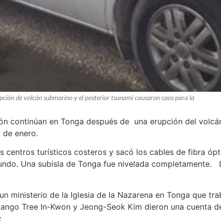
pción de volcán submarino y el posterior tsunami causaron caos para la
ón continúan en Tonga después de una erupción del volcán
5 de enero.
s centros turísticos costeros y sacó los cables de fibra ó
undo. Una subisla de Tonga fue nivelada completamente. L
n ministerio de la Iglesia de la Nazarena en Tonga que tr
 Mango Tree In-Kwon y Jeong-Seok Kim dieron una cuenta d
: