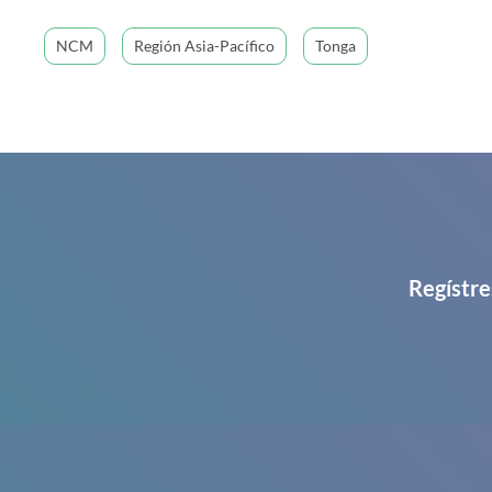
NCM
Región Asia-Pacífico
Tonga
Regístre