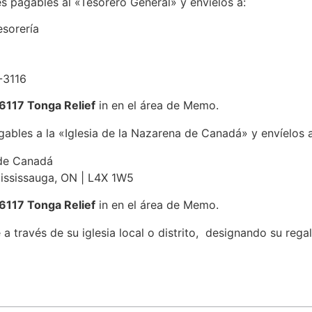
s pagables al «Tesorero General» y envíelos a:
esorería
-3116
6117 Tonga Relief
in en el área de Memo.
ables a la «Iglesia de la Nazarena de Canadá» y envíelos a
 de Canadá
Mississauga, ON | L4X 1W5
6117 Tonga Relief
in en el área de Memo.
é a través de su iglesia local o distrito, designando su reg