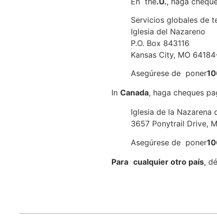
En the
.U.
, haga cheque
Servicios globales de t
Iglesia del Nazareno
P.O. Box 843116
Kansas City, MO 64184
Asegúrese de poner
10
In
Canada
, haga cheques pag
Iglesia de la Nazarena
3657 Ponytrail Drive, 
Asegúrese de poner
10
Para
cualquier otro país
, d