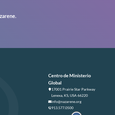
zarene.
Centro de Ministerio
Global
17001 Prairie Star Parkway
Lenexa, KS, USA 66220
info@nazarene.org
913.577.0500