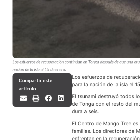
Los esfuerzos de recuperación continúan en Tonga después de que una eru
nación de la isla el 15 de enero.
Los esfuerzos de recuperaci
Compartir este
para la nación de la isla el 1
artículo
El tsunami destruyó todos lo
de Tonga con el resto del m
dura a seis.
El Centro de Mango Tree es u
familias. Los directores de
enfrentan en la recuperación