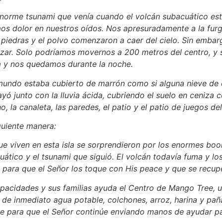
enorme tsunami que venía cuando el volcán subacuático esta
mos dolor en nuestros oídos. Nos apresuradamente a la furg
iedras y el polvo comenzaron a caer del cielo. Sin embarg
anzar. Solo podríamos movernos a 200 metros del centro, y s
na y nos quedamos durante la noche.
l mundo estaba cubierto de marrón como si alguna nieve de 
ayó junto con la lluvia ácida, cubriendo el suelo en ceniz
o, la canaleta, las paredes, el patio y el patio de juegos del
guiente manera:
e viven en esta isla se sorprendieron por los enormes boo
ático y el tsunami que siguió. El volcán todavía fuma y l
 para que el Señor los toque con His peace y que se recup
pacidades y sus familias ayuda el Centro de Mango Tree, una
de inmediato agua potable, colchones, arroz, harina y pañal
re para que el Señor continúe enviando manos de ayudar pa