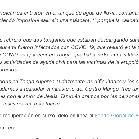
za volcánica entraron en el tanque de agua de lluvia, conta
ciendo imposible salir sin una máscara. Y porque la calidad
de febrero que dos tonganos que estaban descargando sumin
tsunami fueron infectados con COVID-19, que resultó en la
e COVID en aparecer en Tonga, que había sido un país libr
as actividades de ayuda civil para las víctimas de la erupc
aremos.
odos en Tonga superen audazmente las dificultades y los s
udarnos a reanudar el ministerio del Centro Mango Tree tan
es con el amor de Jesús. También oremos por las persona
n Jesús crezca más fuerte.
 recuperación en curso, délo en línea al
Fondo Global de A
correo: