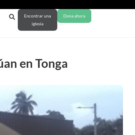
Encontrar una
Dona ahora
iglesia
núan en Tonga