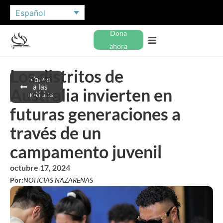
Español
Dona
ahora
Los distritos de
Volver
a las
Australia invierten en
noticias
futuras generaciones a
través de un
campamento juvenil
octubre 17, 2024
Por:
NOTICIAS NAZARENAS