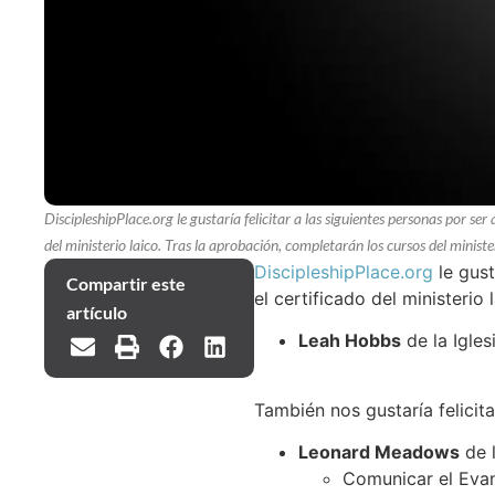
DiscipleshipPlace.org le gustaría felicitar a las siguientes personas por ser 
del ministerio laico. Tras la aprobación, completarán los cursos del minister
DiscipleshipPlace.org
le gust
Compartir este
el certificado del ministerio
artículo
Leah Hobbs
de la Igles
También nos gustaría felicit
Leonard Meadows
de l
Comunicar el Evan