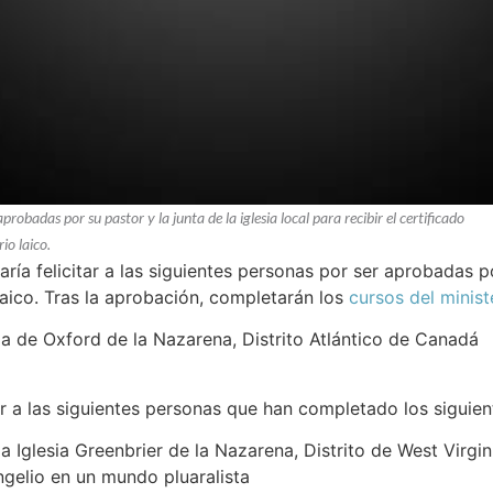
aprobadas por su pastor y la junta de la iglesia local para recibir el certificado
io laico.
aría felicitar a las siguientes personas por ser aprobadas por
 laico. Tras la aprobación, completarán los
cursos del minist
ia de Oxford de la Nazarena, Distrito Atlántico de Canadá
ar a las siguientes personas que han completado los siguien
a Iglesia Greenbrier de la Nazarena, Distrito de West Virgin
gelio en un mundo pluaralista