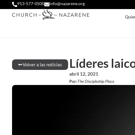
913-577-0500
info@nazarene.org
Quie
Líderes laic
Volver a las noticias
abril 12, 2021
Por:
The Discipleship Place