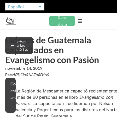
Español
Dona
ahora
Líderes de Guatemala
Volver
a las
capacitados en
noticias
Evangelismo con Pasión
noviembre 14, 2019
Por:
NOTICIAS NAZARENAS
Compartir
este
La Región de Mesoamérica capacitó recientemente
más de 60 personas en el libro
Evangelismo con
artículo
Pasión
. La capacitación fue liderada por Nelson
Valencia y Roger Lemus para los distritos del Nort
del Sur de Petén, Guatemala.