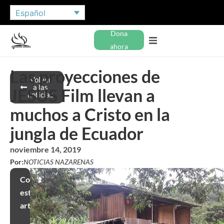
Español
Dona
ahora
Las proyecciones de
Volver
a las
JESUS Film llevan a
noticias
muchos a Cristo en la
jungla de Ecuador
noviembre 14, 2019
Por:
NOTICIAS NAZARENAS
Compartir
este
artículo