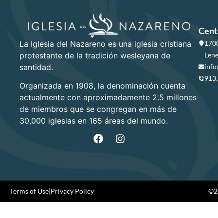
Cent
La Iglesia del Nazareno es una iglesia cristiana
1700
protestante de la tradición wesleyana de
Lene
santidad.
info
913
Organizada en 1908, la denominación cuenta
actualmente con aproximadamente 2.5 millones
de miembros que se congregan en más de
30,000 iglesias en 165 áreas del mundo.
Terms of Use
|
Privacy Policy
©20