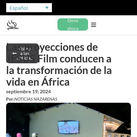
Español
Dona
ahora
Las proyecciones de
Volver
a las
JESUS Film conducen a
noticias
la transformación de la
vida en África
septiembre 19, 2024
Por:
NOTICIAS NAZARENAS