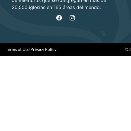
de miembros que se congregan en más de
30,000 iglesias en 165 áreas del mundo.
Terms of Use
|
Privacy Policy
©20