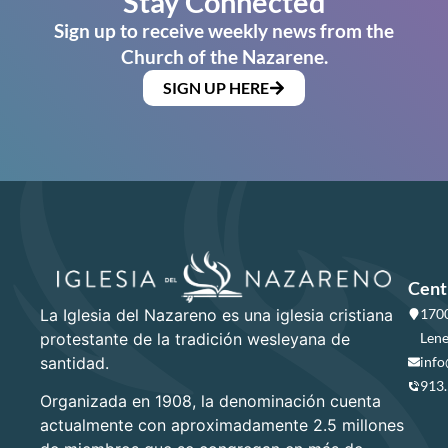
Stay Connected
Sign up to receive weekly news from the
Church of the Nazarene.
SIGN UP HERE
Cent
La Iglesia del Nazareno es una iglesia cristiana
1700
protestante de la tradición wesleyana de
Lene
santidad.
info
913
Organizada en 1908, la denominación cuenta
actualmente con aproximadamente 2.5 millones