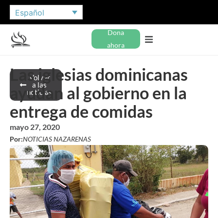
Español
Dona
ahora
Las iglesias dominicanas
Volver
a las
ayudan al gobierno en la
noticias
entrega de comidas
mayo 27, 2020
Por:
NOTICIAS NAZARENAS