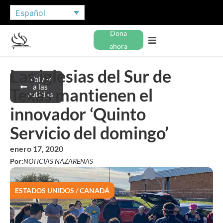
Español
Dona
ahora
Las iglesias del Sur de
Volver
a las
Texas mantienen el
noticias
innovador ‘Quinto
Servicio del domingo’
enero 17, 2020
Por:
NOTICIAS NAZARENAS
ESTADOS UNIDOS / CANADÁ