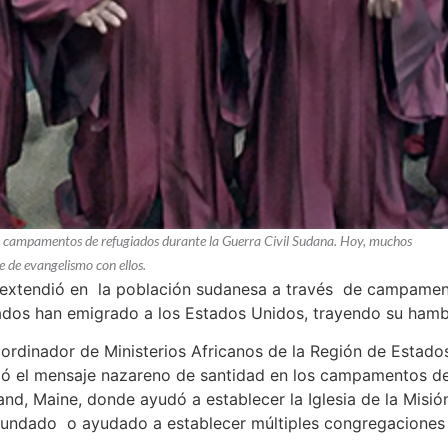
 de campamentos de refugiados durante la Guerra Civil Sudana. Hoy, muchos
 de evangelismo con ellos.
e extendió en la población sudanesa a través de campament
dos han emigrado a los Estados Unidos, trayendo su hamb
oordinador de Ministerios Africanos de la Región de Estad
ió el mensaje nazareno de santidad en los campamentos de
and, Maine, donde ayudó a establecer la Iglesia de la Misió
fundado o ayudado a establecer múltiples congregaciones 