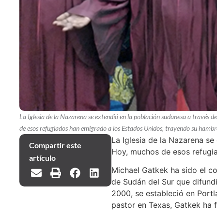
La Iglesia de la Nazarena se extendió en la población sudanesa a través
de esos refugiados han emigrado a los Estados Unidos, trayendo su hambre
La Iglesia de la Nazarena s
Compartir este
Hoy, muchos de esos refugia
artículo
Michael Gatkek ha sido el c
de Sudán del Sur que difund
2000, se estableció en Portl
pastor en Texas, Gatkek ha 