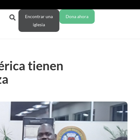
Encontrar una
Dona ahora
iglesia
rica tienen
za