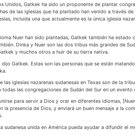
os Unidos, Gatkek ha sido un proponente de plantar congre
has de las iglesias que ha plantado han venido a través de
esias, incluida una que actualmente es la única iglesia naz
dioma Nuer han sido plantadas, Gatkek también ha estado con
ambién. Dinka y Nuer son las dos tribus más grandes de Sudá
tkek y muchos otros a huir de su tierra nativa.
s, dijo Gatkek. Estas son las personas que se están matand
ka.
e las iglesias nazarenas sudanesas en Texas son de la trib
a todas las congregaciones de Sudán del Sur en un evento 
rse para servir a Dios y orar en diferentes idiomas, [Nuer
 en la presencia de Dios, y enviará un buen mensaje a la co
s.
a sudanesa unida en América pueda ayudar a difundir el me