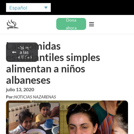
Español
Dona
ahora
Las comidas
Volver
a las
estudiantiles simples
noticias
alimentan a niños
albaneses
julio 13, 2020
Por:
NOTICIAS NAZARENAS