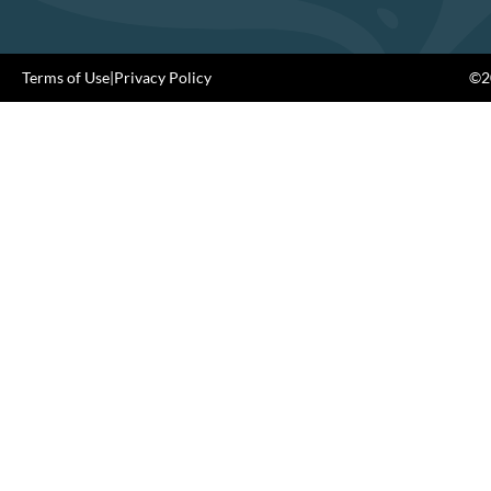
Terms of Use
|
Privacy Policy
©20