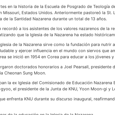
es en la historia de la Escuela de Posgrado de Teología de
n Missouri, Estados Unidos. Anteriormente pastoreó la St. L
a de la Santidad Nazarena durante un total de 13 años.
 recordó a los asistentes de los valores nazarenos de la reg
atizando que la Iglesia de la Nazarena ha estado históric
glesia de la Nazarena sirve como la fundación para nutrir a 
ludable y ejercer influencia en el mundo con siervos que am
a se inició en 1954 en Corea para educar a los jóvenes y d
rgaron doctorados honorarios a Joel Pearsall, presidente 
esia Cheonan Sung Moon.
aban la ex Iglesia del Comisionado de Educación Nazarena E
-gyoo, el presidente de la Junta de KNU, Yoon Moon-gi y L
que enfrenta KNU durante su discurso inaugural, reafirman
gar de la educación en la Iglesia de la Nazarena.