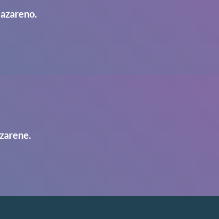
Nazareno.
zarene.