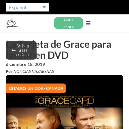
Español
Dona
ahora
La Tarjeta de Grace para
Volver
a las
lanzar en DVD
noticias
diciembre 18, 2019
Por:
NOTICIAS NAZARENAS
ESTADOS UNIDOS / CANADÁ