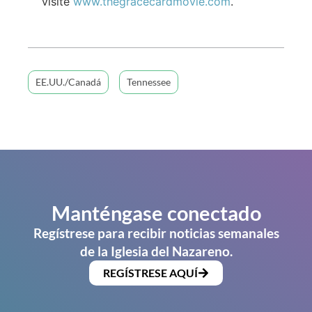
visite
www.thegracecardmovie.com
.
EE.UU./Canadá
Tennessee
Manténgase conectado
Regístrese para recibir noticias semanales
de la Iglesia del Nazareno.
REGÍSTRESE AQUÍ