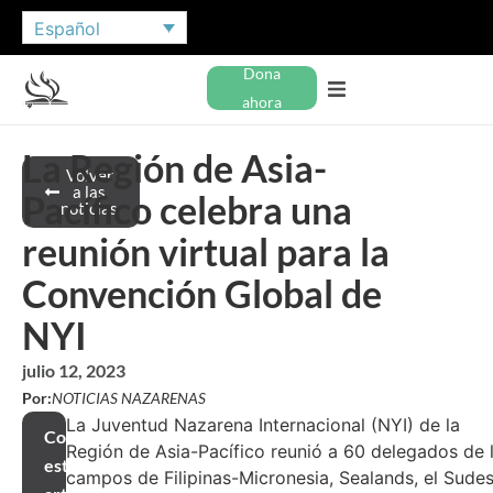
Español
Dona
ahora
La Región de Asia-
Volver
a las
Pacífico celebra una
noticias
reunión virtual para la
Convención Global de
NYI
julio 12, 2023
Por:
NOTICIAS NAZARENAS
La Juventud Nazarena Internacional (NYI) de la
Compartir
Región de Asia-Pacífico reunió a 60 delegados de 
este
campos de Filipinas-Micronesia, Sealands, el Sude