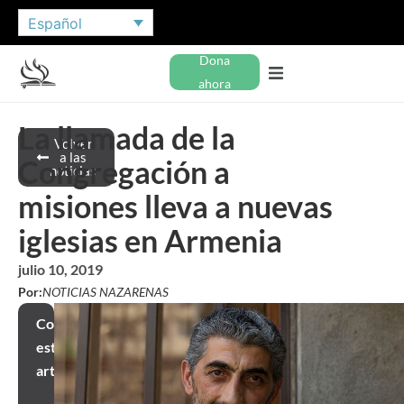
Español
Dona
ahora
La llamada de la
Volver
a las
Congregación a
noticias
misiones lleva a nuevas
iglesias en Armenia
julio 10, 2019
Por:
NOTICIAS NAZARENAS
Compartir
este
artículo