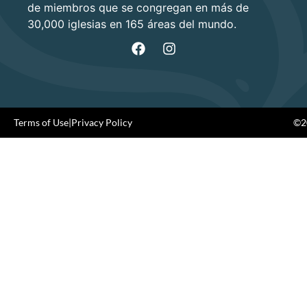
de miembros que se congregan en más de
30,000 iglesias en 165 áreas del mundo.
Terms of Use
|
Privacy Policy
©20