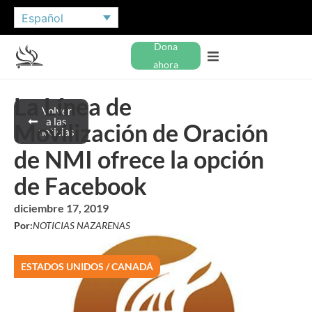
Español
Dona
ahora
La Línea de
Volver
a las
Movilización de Oración
noticias
de NMI ofrece la opción
de Facebook
diciembre 17, 2019
Por:
NOTICIAS NAZARENAS
ESTADOS UNIDOS / CANADÁ