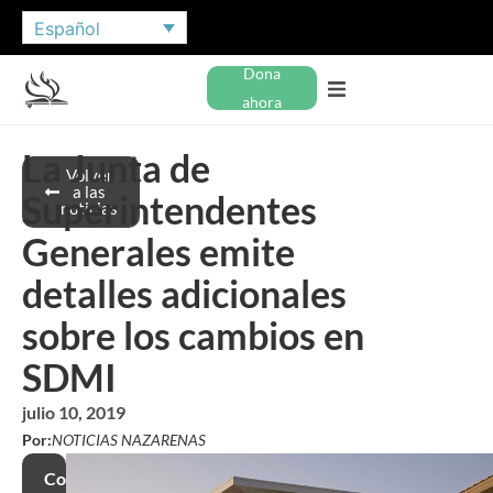
Español
Dona
ahora
La Junta de
Volver
a las
Superintendentes
noticias
Generales emite
detalles adicionales
sobre los cambios en
SDMI
julio 10, 2019
Por:
NOTICIAS NAZARENAS
Compartir