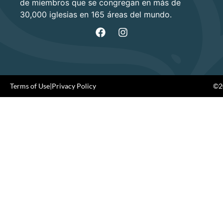
de miembros que se congregan en más de
30,000 iglesias en 165 áreas del mundo.
Terms of Use
|
Privacy Policy
©20