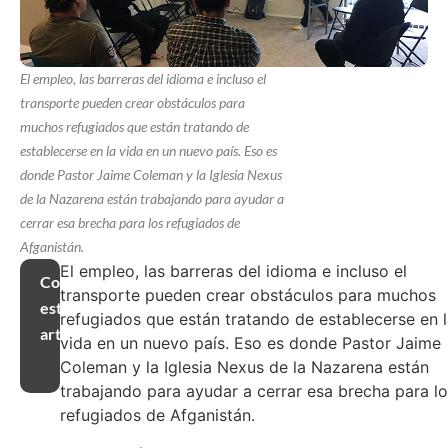
El empleo, las barreras del idioma e incluso el
transporte pueden crear obstáculos para
muchos refugiados que están tratando de
establecerse en la vida en un nuevo país. Eso es
donde Pastor Jaime Coleman y la Iglesia Nexus
de la Nazarena están trabajando para ayudar a
cerrar esa brecha para los refugiados de
Afganistán.
El empleo, las barreras del idioma e incluso el
Compartir
transporte pueden crear obstáculos para muchos
este
refugiados que están tratando de establecerse en 
artículo
vida en un nuevo país. Eso es donde Pastor Jaime
Coleman y la Iglesia Nexus de la Nazarena están
trabajando para ayudar a cerrar esa brecha para l
refugiados de Afganistán.