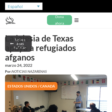
Español
Dona
ahora
La iglesia de Texas
Volver
a las
apoya a refugiados
noticias
afganos
marzo 24, 2022
Por:
NOTICIAS NAZARENAS
ESTADOS UNIDOS / CANADÁ